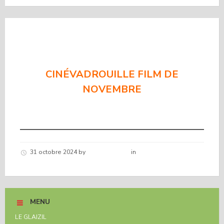
CINÉVADROUILLE FILM DE
NOVEMBRE
CINÉVADROUILLE FILM DE
NOVEMBRE
31 octobre 2024
by
Hélène schirar
in
Nouvelles de la
commune
MENU
LE GLAIZIL