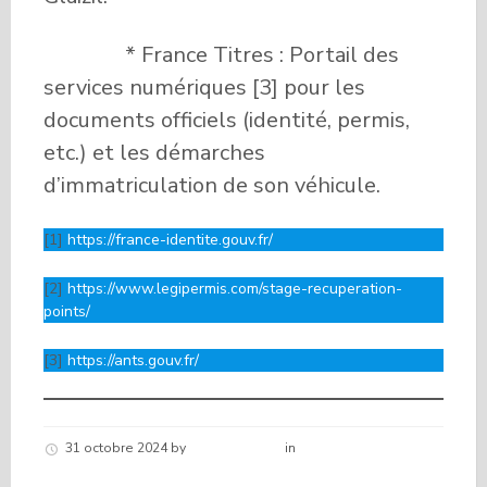
* France Titres : Portail des
services numériques [3] pour les
documents officiels (identité, permis,
etc.) et les démarches
d’immatriculation de son véhicule.
[1]
https://france-identite.gouv.fr/
[2]
https://www.legipermis.com/stage-recuperation-
points/
[3]
https://ants.gouv.fr/
31 octobre 2024
by
Hélène schirar
in
Nouvelles de la
commune