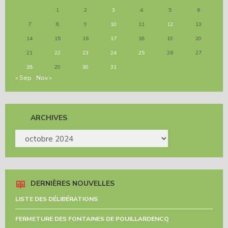
1
2
3
4
5
6
7
8
9
10
11
12
13
14
15
16
17
18
19
20
21
22
23
24
25
26
27
28
29
30
31
« Sep
Nov »
ARCHIVES
ARCHIVES
DERNIÈRES NOUVELLES
LISTE DES DÉLIBÉRATIONS
FERMETURE DES FONTAINES DE POUILLARDENCQ