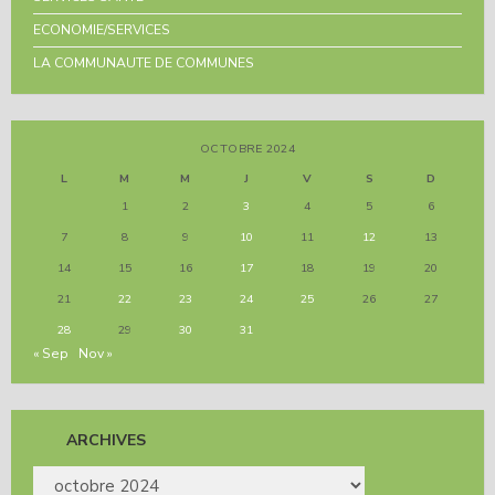
ECONOMIE/SERVICES
LA COMMUNAUTE DE COMMUNES
OCTOBRE 2024
L
M
M
J
V
S
D
1
2
3
4
5
6
7
8
9
10
11
12
13
14
15
16
17
18
19
20
21
22
23
24
25
26
27
28
29
30
31
« Sep
Nov »
ARCHIVES
ARCHIVES