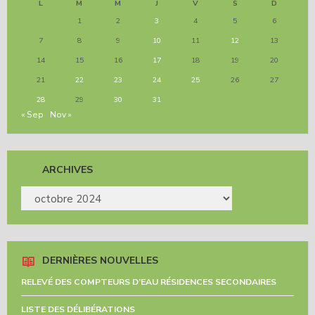
L
M
M
J
V
S
D
1
2
3
4
5
6
7
8
9
10
11
12
13
14
15
16
17
18
19
20
21
22
23
24
25
26
27
28
29
30
31
« Sep
Nov »
ARCHIVES
ARCHIVES
DERNIÈRES NOUVELLES
RELEVÉ DES COMPTEURS D’EAU RÉSIDENCES SECONDAIRES
LISTE DES DÉLIBÉRATIONS