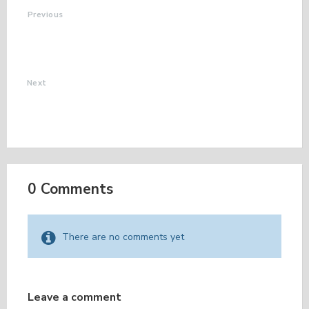
Previous
BELLE REUSSITE
POUR LE REPAS
INTERNATIONAL
Next
INVITATION REPAS
INTERNATIONAL LE
GLAIZIL
0 Comments
There are no comments yet
Leave a comment