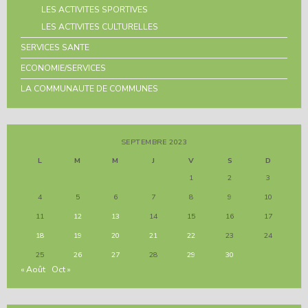
LES ACTIVITES SPORTIVES
LES ACTIVITES CULTURELLES
SERVICES SANTE
ECONOMIE/SERVICES
LA COMMUNAUTE DE COMMUNES
SEPTEMBRE 2023
L
M
M
J
V
S
D
1
2
3
4
5
6
7
8
9
10
11
12
13
14
15
16
17
18
19
20
21
22
23
24
25
26
27
28
29
30
« Août
Oct »