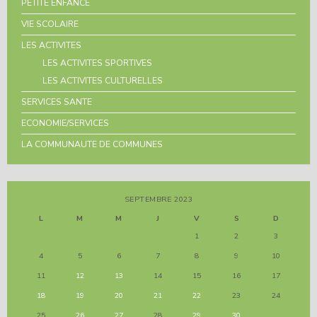
PETITE ENFANCE
VIE SCOLAIRE
LES ACTIVITES
LES ACTIVITES SPORTIVES
LES ACTIVITES CULTURELLES
SERVICES SANTE
ECONOMIE/SERVICES
LA COMMUNAUTE DE COMMUNES
SEPTEMBRE 2023
L
M
M
J
V
S
D
1
2
3
4
5
6
7
8
9
10
11
12
13
14
15
16
17
18
19
20
21
22
23
24
25
26
27
28
29
30