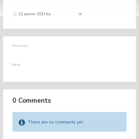
12 janvier 2023
by
Hélène schirar
in
Nouvelles de la
commune
Previous
DON DU SANG
Next
BLA BLA LIVRE
0 Comments
There are no comments yet