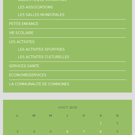
LES ASSOCIATIONS
LES SALLES MUNICIPALES
PETITE ENFANCE
VIE SCOLAIRE
LES ACTIVITES
LES ACTIVITES SPORTIVES
LES ACTIVITES CULTURELLES
SERVICES SANTE
ECONOMIE/SERVICES
LA COMMUNAUTE DE COMMUNES
AOÛT 2026
L
M
M
J
V
S
D
1
2
3
4
5
6
7
8
9