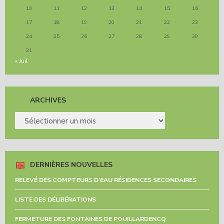
10
11
12
13
14
15
16
17
18
19
20
21
22
23
24
25
26
27
28
29
30
31
« Juil
ARCHIVES
ARCHIVES
DERNIÈRES NOUVELLES
RELEVÉ DES COMPTEURS D’EAU RÉSIDENCES SECONDAIRES
LISTE DES DÉLIBÉRATIONS
FERMETURE DES FONTAINES DE POUILLARDENCQ