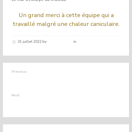
Un grand merci à cette équipe qui a
travaillé malgré une chaleur caniculaire.
31 juillet 2022
by
Hélène schirar
in
Nouvelles de la
commune
Previous
SANTE GARDES ETE
2022
Next
BELLE FÊTE DU PAIN
A POUILLARDENCQ