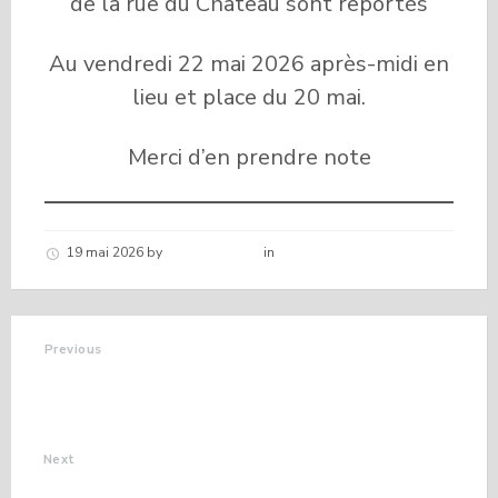
de la rue du Château sont reportés
Au vendredi 22 mai 2026 après-midi en
lieu et place du 20 mai.
Merci d’en prendre note
19 mai 2026
by
Hélène schirar
in
Nouvelles de la commune
Previous
VENTE DE PLANTS
"Les jardins du Pas du
loup"
Next
PROGRAMME