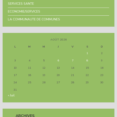
SERVICES SANTE
ECONOMIE/SERVICES
LA COMMUNAUTE DE COMMUNES
AOÛT 2026
L
M
M
J
V
S
D
1
2
3
4
5
6
7
8
9
10
11
12
13
14
15
16
17
18
19
20
21
22
23
24
25
26
27
28
29
30
31
« Juil
ARCHIVES