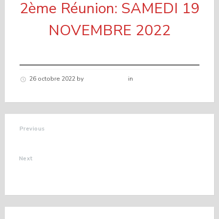
2ème Réunion: SAMEDI 19
NOVEMBRE 2022
26 octobre 2022
by
Hélène schirar
in
Nouvelles de la
commune
Previous
LA VIE SANS TABAC
Next
DERNIERES
DELIBERATIONS