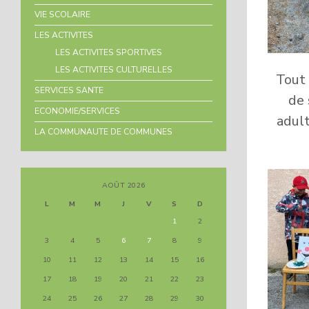
VIE SCOLAIRE
LES ACTIVITES
LES ACTIVITES SPORTIVES
LES ACTIVITES CULTURELLES
Tout 
SERVICES SANTE
de 
ECONOMIE/SERVICES
adult
LA COMMUNAUTE DE COMMUNES
AOÛT 2026
L
M
M
J
V
S
D
1
2
3
4
5
6
7
8
9
10
11
12
13
14
15
16
17
18
19
20
21
22
23
24
25
26
27
28
29
30