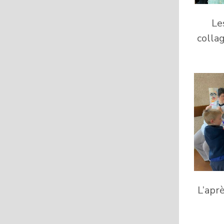
Le
colla
L’apr