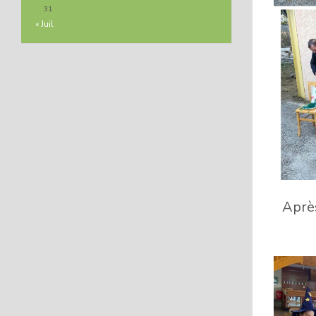
31
« Juil
Après