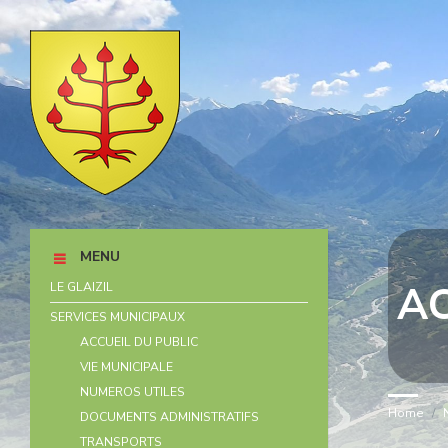
Skip
Skip
Skip
Skip
to
to
to
to
content
left
right
footer
sidebar
sidebar
MENU
A
LE GLAIZIL
SERVICES MUNICIPAUX
ACCUEIL DU PUBLIC
VIE MUNICIPALE
NUMEROS UTILES
Home
/
DOCUMENTS ADMINISTRATIFS
TRANSPORTS