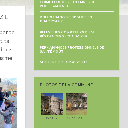
FERMETURE DES FONTAINES DE
POUILLARDENCQ
ZIL
DON DU SANG ST BONNET EN
CHAMPSAUR
uperbe
RELEVÉ DES COMPTEURS D’EAU
RÉSIDENCES SECONDAIRES
tits
PERMANANCES PROFESSIONNELS DE
 douze
SANTÉ AOÛT
iasme
AFFICHER PLUS DE NOUVELLES...
PHOTOS DE LA COMMUNE
SONY DSC
SONY DSC