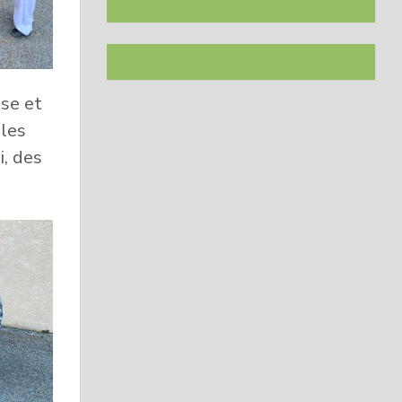
sse et
 les
i, des