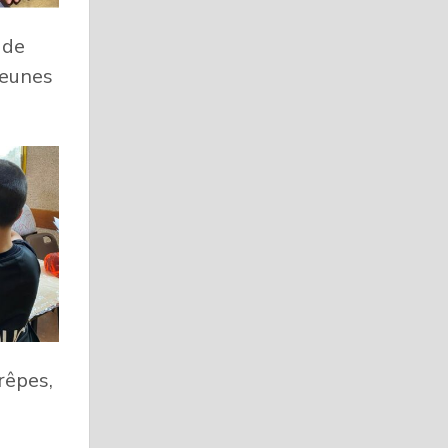
 de
jeunes
rêpes,