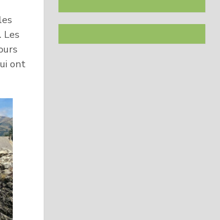
les
. Les
cours
ui ont