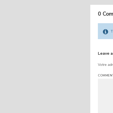
0 Co
T
Leave 
Votre adr
COMMEN