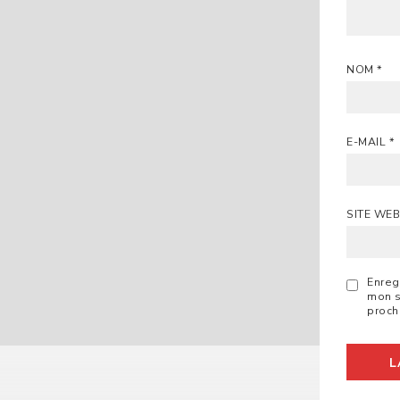
NOM
*
E-MAIL
*
SITE WE
Enreg
mon s
proch