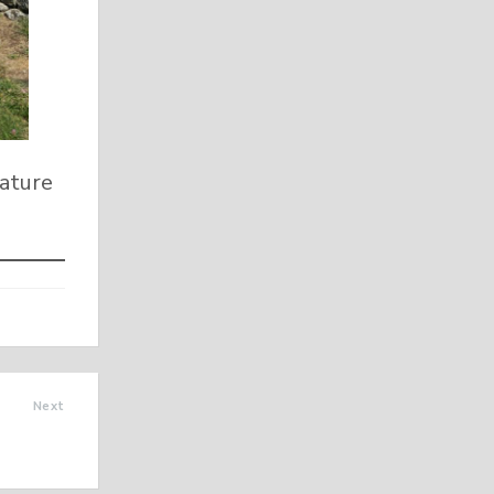
rature
Next
IRES AU
GLAIZIL