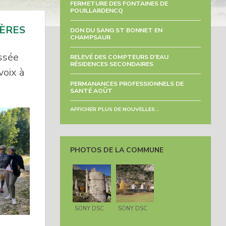
FERMETURE DES FONTAINES DE
POUILLARDENCQ
IÈRES
DON DU SANG ST BONNET EN
CHAMPSAUR
issée
RELEVÉ DES COMPTEURS D’EAU
RÉSIDENCES SECONDAIRES
voix à
PERMANANCES PROFESSIONNELS DE
SANTÉ AOÛT
AFFICHER PLUS DE NOUVELLES...
PHOTOS DE LA COMMUNE
SONY DSC
SONY DSC