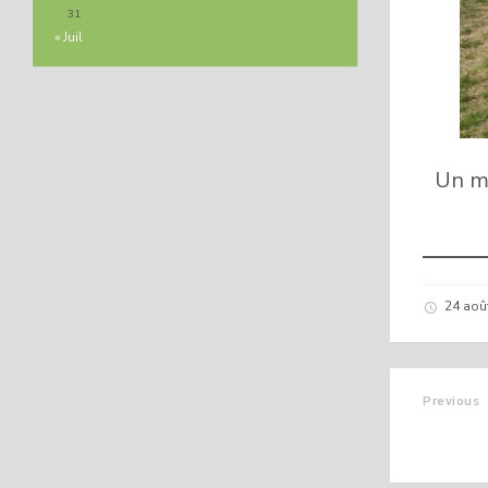
31
« Juil
Un mo
24 aoû
Previous
GARDE
PROFES