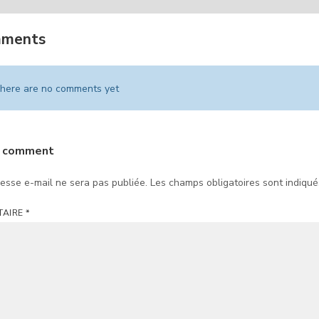
mments
here are no comments yet
a comment
esse e-mail ne sera pas publiée.
Les champs obligatoires sont indiqu
TAIRE
*