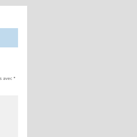
és avec
*