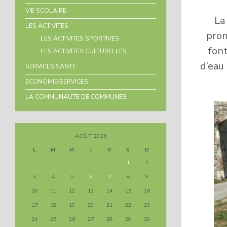
VIE SCOLAIRE
La
LES ACTIVITES
prom
LES ACTIVITES SPORTIVES
font
LES ACTIVITES CULTURELLES
d’eau
SERVICES SANTE
ECONOMIE/SERVICES
LA COMMUNAUTE DE COMMUNES
AOÛT 2026
L
M
M
J
V
S
D
1
2
3
4
5
6
7
8
9
10
11
12
13
14
15
16
17
18
19
20
21
22
23
24
25
26
27
28
29
30