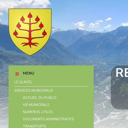
Skip
Skip
Skip
Skip
to
to
to
to
content
left
right
footer
sidebar
sidebar
R
MENU
LE GLAIZIL
SERVICES MUNICIPAUX
ACCUEIL DU PUBLIC
VIE MUNICIPALE
NUMEROS UTILES
Home
/
DOCUMENTS ADMINISTRATIFS
TRANSPORTS