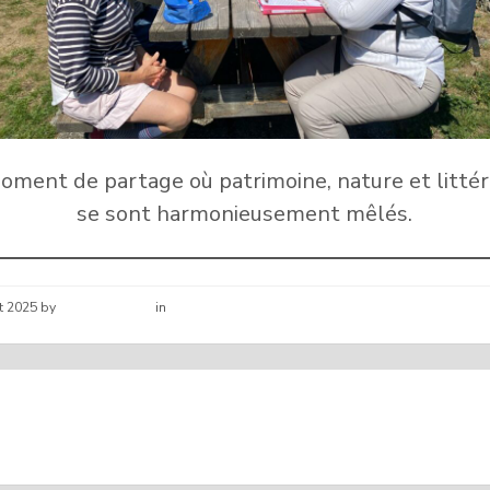
ment de partage où patrimoine, nature et litté
se sont harmonieusement mêlés.
t 2025
by
Hélène schirar
in
Nouvelles de la commune
S SEPTEMBRE
BALADES LITTÉRA
SIONNELS DE SANTÉ