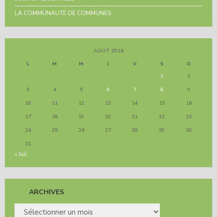
LA COMMUNAUTE DE COMMUNES
AOÛT 2026
L
M
M
J
V
S
D
1
2
3
4
5
6
7
8
9
10
11
12
13
14
15
16
17
18
19
20
21
22
23
24
25
26
27
28
29
30
31
« Juil
ARCHIVES
ARCHIVES