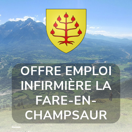
Skip
Skip
Skip
Skip
to
to
to
to
content
left
right
footer
sidebar
sidebar
OFFRE EMPLOI
INFIRMIÈRE LA
FARE-EN-
CHAMPSAUR