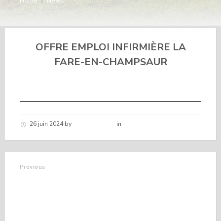
Home
/
News
OFFRE
EMPLOI INFIRMIÈRE LA
FARE-EN-CHAMPSAUR
26 juin 2024
by
Hélène schirar
in
Nouvelles de la commune
Previous
BIBLIOTHÈQUE
MUNICIPALE
PROGRAMME 3ÈME
TRIMESTRE