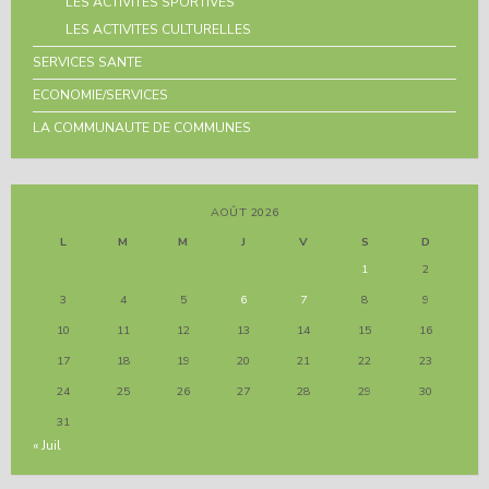
LES ACTIVITES SPORTIVES
LES ACTIVITES CULTURELLES
SERVICES SANTE
ECONOMIE/SERVICES
LA COMMUNAUTE DE COMMUNES
AOÛT 2026
L
M
M
J
V
S
D
1
2
3
4
5
6
7
8
9
10
11
12
13
14
15
16
17
18
19
20
21
22
23
24
25
26
27
28
29
30
31
« Juil