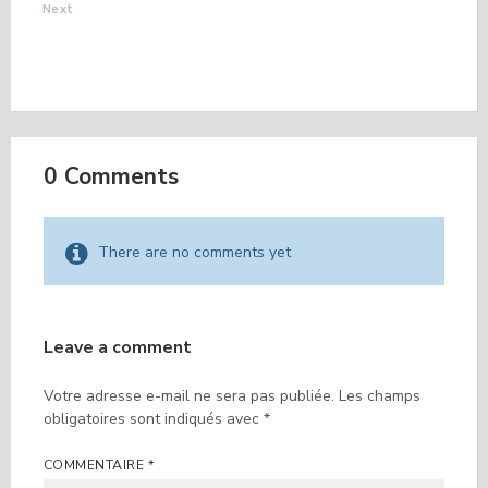
Next
LES 30 ANS DE
PLANÈTE
CHAMPSAUR-VALGO
0 Comments
There are no comments yet
Leave a comment
Votre adresse e-mail ne sera pas publiée.
Les champs
obligatoires sont indiqués avec
*
COMMENTAIRE
*