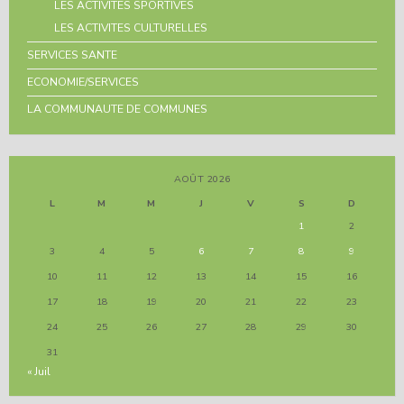
LES ACTIVITES SPORTIVES
LES ACTIVITES CULTURELLES
SERVICES SANTE
ECONOMIE/SERVICES
LA COMMUNAUTE DE COMMUNES
AOÛT 2026
L
M
M
J
V
S
D
1
2
3
4
5
6
7
8
9
10
11
12
13
14
15
16
17
18
19
20
21
22
23
24
25
26
27
28
29
30
31
« Juil