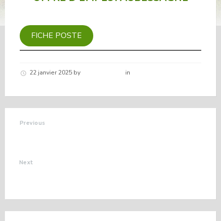
FICHE POSTE
22 janvier 2025
by
Hélène schirar
in
Nouvelles de la
commune
Previous
CÉRÉMONIE DES
VOEUX 2025
Next
DICTÉE LES NUITS
DE LA LECTURE