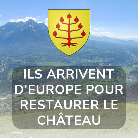
Skip
Skip
Skip
Skip
to
to
to
to
content
left
right
footer
sidebar
sidebar
ILS ARRIVENT
D’EUROPE POUR
RESTAURER LE
CHÂTEAU