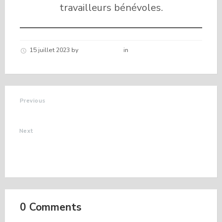
travailleurs bénévoles.
15 juillet 2023
by
Hélène schirar
in
Nouvelles de la
commune
Previous
OFFRE D'EMPLOI
Next
DECLARATION
FISCALE DES BIENS
IMMOBILIERS
0 Comments