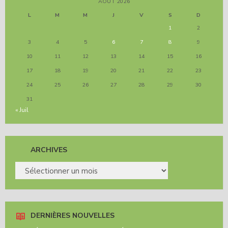
AOÛT 2026
L
M
M
J
V
S
D
1
2
3
4
5
6
7
8
9
10
11
12
13
14
15
16
17
18
19
20
21
22
23
24
25
26
27
28
29
30
31
« Juil
ARCHIVES
ARCHIVES
DERNIÈRES NOUVELLES