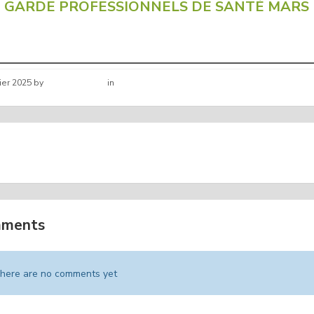
GARDE PROFESSIONNELS DE SANTÉ MARS
rier 2025
by
Hélène schirar
in
Nouvelles de la commune
POUCE COVOITURAGE
DON DU SANG ST 
mments
here are no comments yet