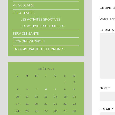
VIE SCOLAIRE
Leave 
LES ACTIVITES
Votre adr
LES ACTIVITES SPORTIVES
LES ACTIVITES CULTURELLES
COMMEN
SERVICES SANTE
ECONOMIE/SERVICES
LA COMMUNAUTE DE COMMUNES
AOÛT 2026
L
M
M
J
V
S
D
1
2
NOM
*
3
4
5
6
7
8
9
10
11
12
13
14
15
16
17
18
19
20
21
22
23
E-MAIL
*
24
25
26
27
28
29
30