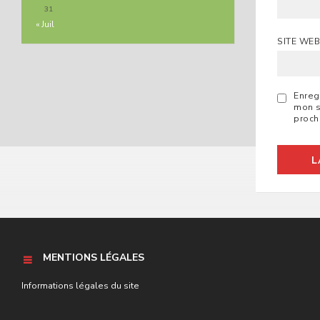
31
« Juil
SITE WE
Enreg
mon s
proch
MENTIONS LÉGALES
Informations légales du site