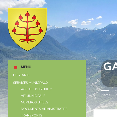
Skip
Skip
Skip
Skip
to
to
to
to
content
left
right
footer
sidebar
sidebar
G
MENU
LE GLAIZIL
SERVICES MUNICIPAUX
ACCUEIL DU PUBLIC
Home
/
VIE MUNICIPALE
NUMEROS UTILES
DOCUMENTS ADMINISTRATIFS
TRANSPORTS