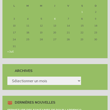
L
M
M
J
V
S
D
1
2
3
4
5
6
7
8
9
10
11
12
13
14
15
16
17
18
19
20
21
22
23
24
25
26
27
28
29
30
31
« Juil
ARCHIVES
ARCHIVES
DERNIÈRES NOUVELLES
FERMETURE DES FONTAINES DE POUILLARDENCQ