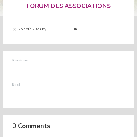
FORUM DES ASSOCIATIONS
25 août 2023
by
Hélène schirar
in
Nouvelles de la
commune
Previous
BALADE LITTERAIRE
26 AOÛT 2023
Next
PERTE DE DOUDOUS
AU GLAIZIL
0 Comments