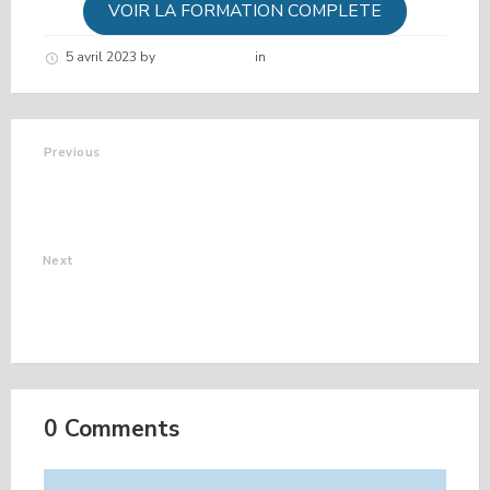
VOIR LA FORMATION COMPLETE
5 avril 2023
by
Hélène schirar
in
Nouvelles de la commune
Previous
ASSEMBLEE
GENERALE LA DIANE
DE FARAUD
Next
VERNISSAGE
EXPOSITION
GERARD HIBON
0 Comments