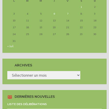
L
M
M
J
V
S
D
1
2
3
4
5
6
7
8
9
10
11
12
13
14
15
16
17
18
19
20
21
22
23
24
25
26
27
28
29
30
31
« Juil
ARCHIVES
ARCHIVES
DERNIÈRES NOUVELLES
LISTE DES DÉLIBÉRATIONS