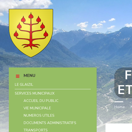
Skip
Skip
Skip
Skip
to
to
to
to
content
left
right
footer
sidebar
sidebar
MENU
ET
LE GLAIZIL
SERVICES MUNICIPAUX
ACCUEIL DU PUBLIC
Home
/
VIE MUNICIPALE
NUMEROS UTILES
DOCUMENTS ADMINISTRATIFS
TRANSPORTS