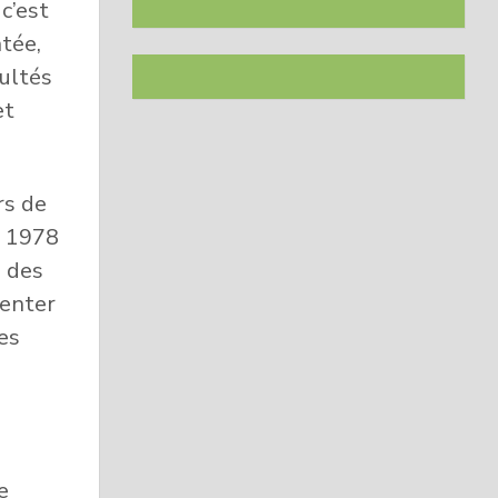
c’est
tée,
cultés
et
rs de
s 1978
, des
menter
es
e