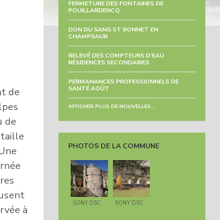
FERMETURE DES FONTAINES DE
POUILLARDENCQ
DON DU SANG ST BONNET EN
CHAMPSAUR
RELEVÉ DES COMPTEURS D’EAU
RÉSIDENCES SECONDAIRES
PERMANANCES PROFESSIONNELS DE
SANTÉ AOÛT
nt de
Alpes
AFFICHER PLUS DE NOUVELLES...
u de
taille
PHOTOS DE LA COMMUNE
 Une
urnée
bres
fusent
SONY DSC
SONY DSC
ervée à