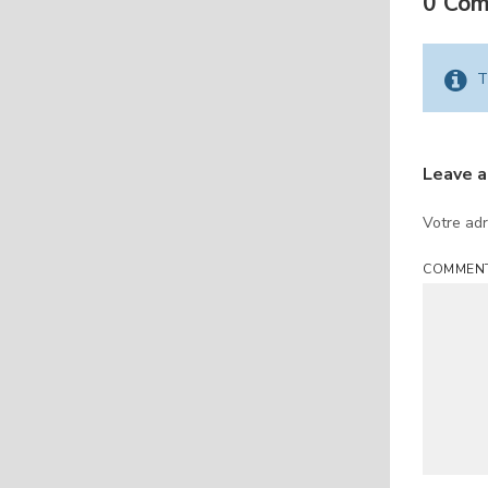
0 Co
T
Leave 
Votre adr
COMMEN