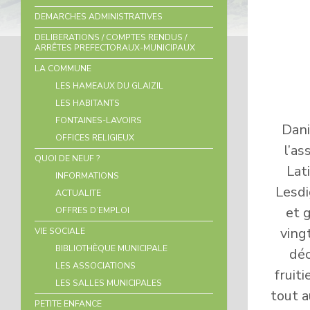
DEMARCHES ADMINISTRATIVES
DELIBERATIONS / COMPTES RENDUS /
ARRÊTES PREFECTORAUX-MUNICIPAUX
LA COMMUNE
LES HAMEAUX DU GLAIZIL
LES HABITANTS
FONTAINES-LAVOIRS
Dani
OFFICES RELIGIEUX
l’as
QUOI DE NEUF ?
Lat
INFORMATIONS
Lesdi
ACTUALITE
et 
OFFRES D’EMPLOI
ving
VIE SOCIALE
BIBLIOTHÈQUE MUNICIPALE
déc
LES ASSOCIATIONS
fruit
LES SALLES MUNICIPALES
tout a
PETITE ENFANCE