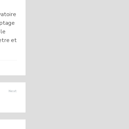
vatoire
aptage
 le
ètre et
Next
DIES DE
FORÊT