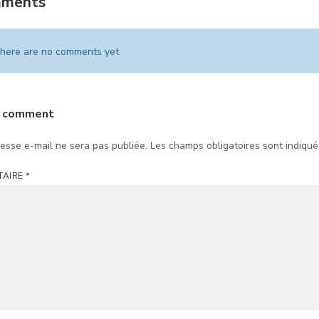
mments
here are no comments yet
a comment
esse e-mail ne sera pas publiée.
Les champs obligatoires sont indiqu
TAIRE
*