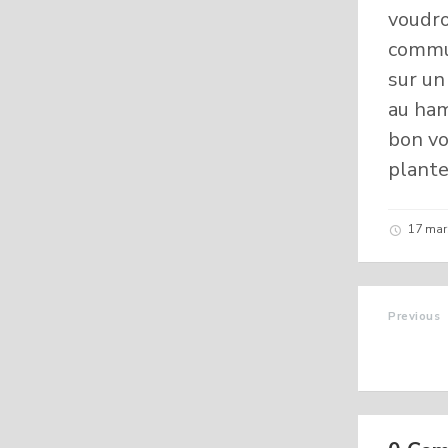
voudro
commun
sur un
au ham
bon vo
plante
17 ma
Previous
SECURI
DANS 