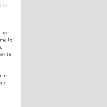
0 et
t un
mme le
e.
uer le
enus
sur