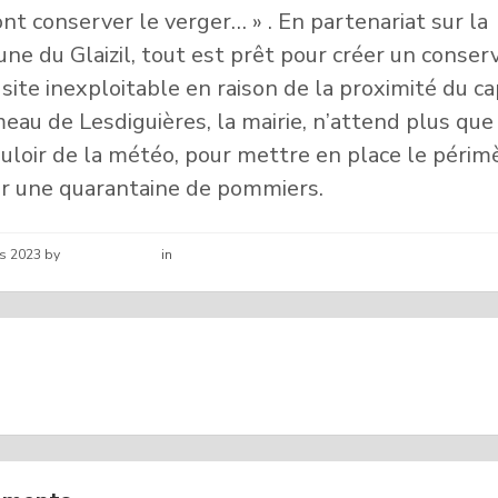
nt conserver le verger… » . En partenariat sur la
e du Glaizil, tout est prêt pour créer un conser
 site inexploitable en raison de la proximité du c
eau de Lesdiguières, la mairie, n’attend plus que
uloir de la météo, pour mettre en place le périm
r une quarantaine de pommiers.
rs 2023
by
Hélène schirar
in
Nouvelles de la commune
SATION DES ROUTES
PREVENTION DES INCEN
LES HAMEAUX