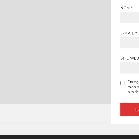
NOM
*
E-MAIL
*
SITE WE
Enreg
mon s
proch