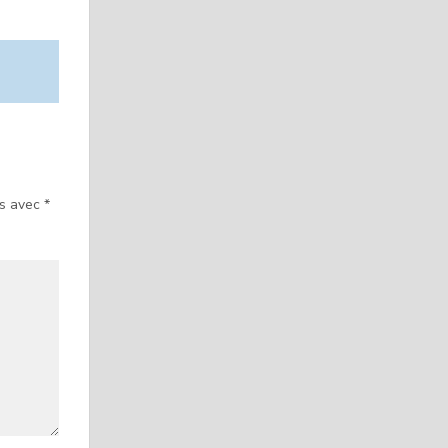
és avec
*