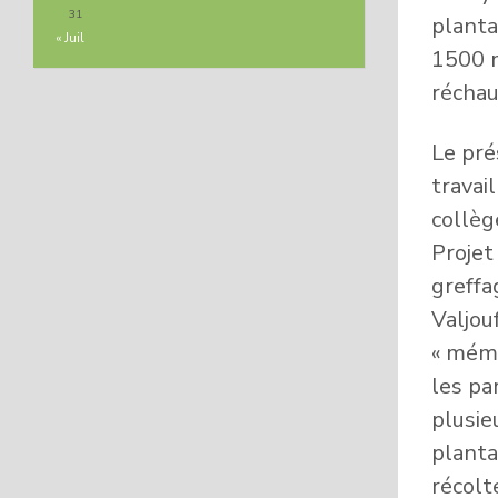
31
planta
« Juil
1500 m
réchau
Le pré
travai
collèg
Projet
greffa
Valjou
« mémo
les pa
plusie
planta
récolt