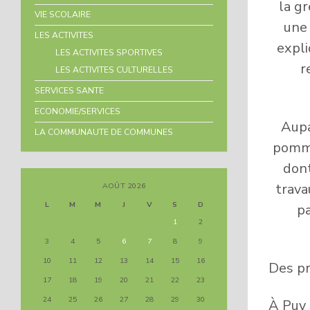
la g
VIE SCOLAIRE
une
LES ACTIVITES
expli
LES ACTIVITES SPORTIVES
r
LES ACTIVITES CULTURELLES
SERVICES SANTE
ECONOMIE/SERVICES
Aupa
LA COMMUNAUTE DE COMMUNES
pomme
dont
trava
AOÛT 2026
L
M
M
J
V
S
D
p
1
2
3
4
5
6
7
8
9
10
11
12
13
14
15
16
Des pr
17
18
19
20
21
22
23
24
25
26
27
28
29
30
À Puy 