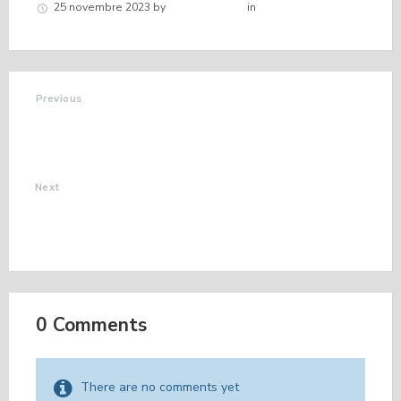
25 novembre 2023
by
Hélène schirar
in
Nouvelles de la
commune
Previous
LE GLAIZIL
EXPOSITION SUR LE
CHOCOLAT
Next
RÉSULTATS
CONTROLE DE L'EAU
D'ALIMENTATION
0 Comments
There are no comments yet