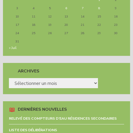
3
4
5
6
7
8
9
10
11
12
13
14
15
16
17
18
19
20
21
22
23
24
25
26
27
28
29
30
31
« Juil
ARCHIVES
ARCHIVES
DERNIÈRES NOUVELLES
RELEVÉ DES COMPTEURS D’EAU RÉSIDENCES SECONDAIRES
LISTE DES DÉLIBÉRATIONS