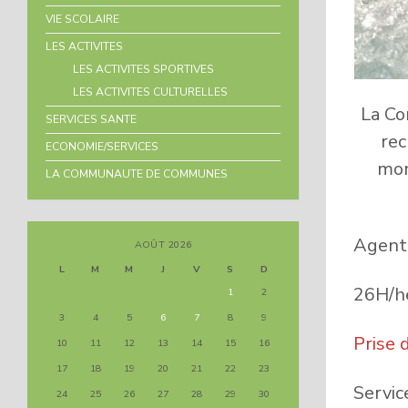
VIE SCOLAIRE
LES ACTIVITES
LES ACTIVITES SPORTIVES
LES ACTIVITES CULTURELLES
La C
SERVICES SANTE
rec
ECONOMIE/SERVICES
mom
LA COMMUNAUTE DE COMMUNES
Agent 
AOÛT 2026
L
M
M
J
V
S
D
26H/h
1
2
3
4
5
6
7
8
9
Prise 
10
11
12
13
14
15
16
17
18
19
20
21
22
23
Servic
24
25
26
27
28
29
30