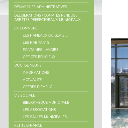
DEMARCHES ADMINISTRATIVES
DELIBERATIONS / COMPTES RENDUS /
ARRÊTES PREFECTORAUX-MUNICIPAUX
LA COMMUNE
LES HAMEAUX DU GLAIZIL
LES HABITANTS
FONTAINES-LAVOIRS
OFFICES RELIGIEUX
QUOI DE NEUF ?
INFORMATIONS
ACTUALITE
OFFRES D’EMPLOI
VIE SOCIALE
BIBLIOTHÈQUE MUNICIPALE
LES ASSOCIATIONS
LES SALLES MUNICIPALES
PETITE ENFANCE