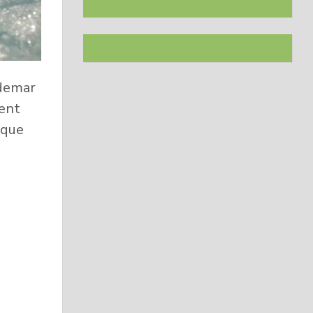
demar
gent
ique