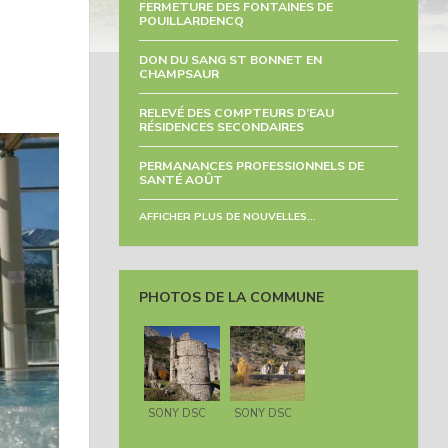
FERMETURE DES FONTAINES DE
POUILLARDENCQ
DON DU SANG ST BONNET EN
CHAMPSAUR
RELEVÉ DES COMPTEURS D’EAU
RÉSIDENCES SECONDAIRES
PERMANANCES PROFESSIONNELS DE
SANTÉ AOÛT
AFFICHER PLUS DE NOUVELLES...
PHOTOS DE LA COMMUNE
SONY DSC
SONY DSC