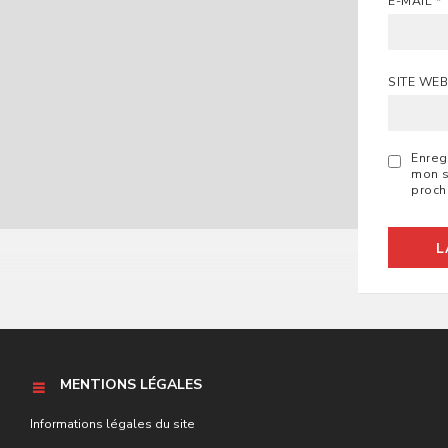
E-MAIL
*
SITE WE
Enreg
mon s
proch
MENTIONS LÉGALES
Informations légales du site