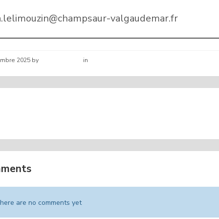
 a.lelimouzin@champsaur-valgaudemar.fr
embre 2025
by
Hélène schirar
in
Nouvelles de la commune
DROUILLE MOIS DE
LISTE DES ASS
BRE
MATERNELS MOIS DE D
mments
here are no comments yet