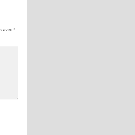
és avec
*