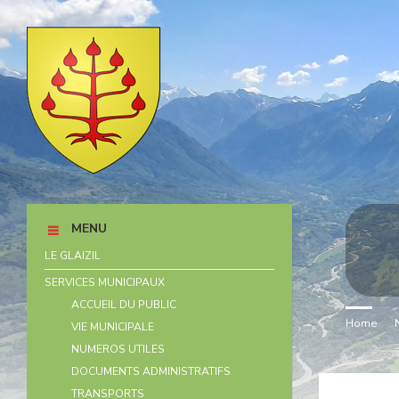
Skip
Skip
Skip
Skip
to
to
to
to
content
left
right
footer
sidebar
sidebar
MENU
LE GLAIZIL
SERVICES MUNICIPAUX
ACCUEIL DU PUBLIC
Home
/
VIE MUNICIPALE
NUMEROS UTILES
DOCUMENTS ADMINISTRATIFS
TRANSPORTS