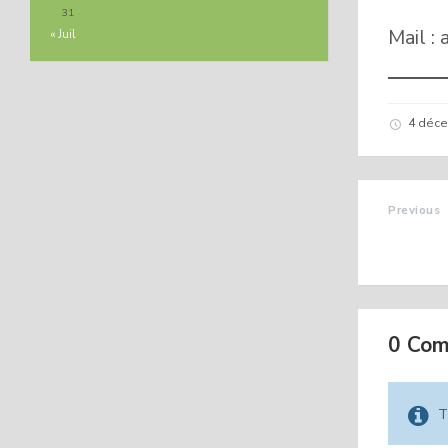
31
Mail :
« Juil
4 déc
Previous
CINÉVA
DÉCEM
0 Co
T