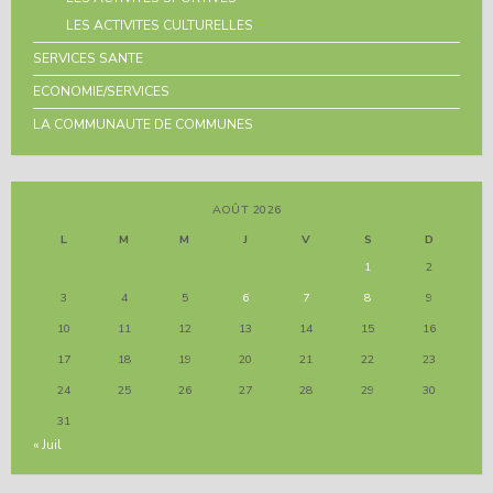
LES ACTIVITES CULTURELLES
SERVICES SANTE
ECONOMIE/SERVICES
LA COMMUNAUTE DE COMMUNES
AOÛT 2026
L
M
M
J
V
S
D
1
2
3
4
5
6
7
8
9
10
11
12
13
14
15
16
17
18
19
20
21
22
23
24
25
26
27
28
29
30
31
« Juil