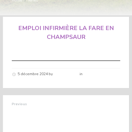
Home
/
News
EMPLOI INFIRMIÈRE LA FARE EN
CHAMPSAUR
5 décembre 2024
by
Hélène schirar
in
Nouvelles de la
commune
Previous
DON DU SANG
ORCIÈRES
MERLETTE