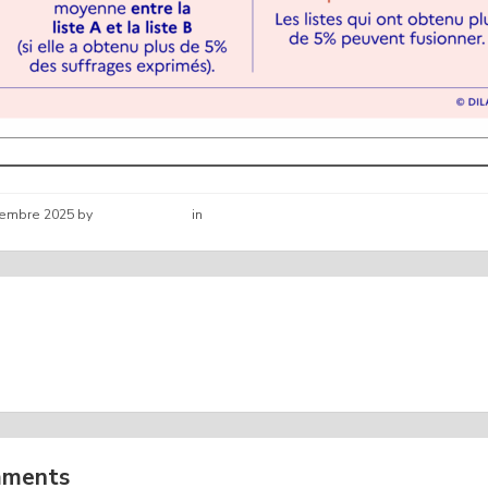
vembre 2025
by
Hélène schirar
in
Nouvelles de la commune
DES ASSISTANTS
DON DU SANG ST 
ELS MOIS DE
N
BRE
mments