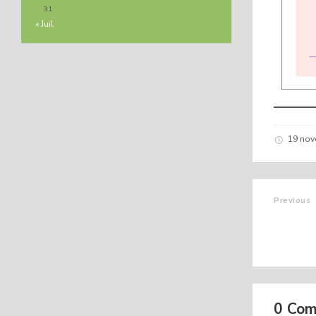
31
« Juil
19 no
Previous
LISTE 
MATERN
NOVEM
0 Co