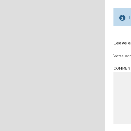
T
Leave 
Votre adr
COMMEN