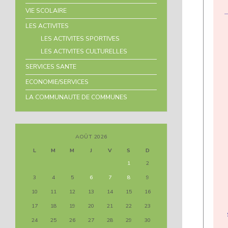
VIE SCOLAIRE
LES ACTIVITES
LES ACTIVITES SPORTIVES
LES ACTIVITES CULTURELLES
SERVICES SANTE
ECONOMIE/SERVICES
LA COMMUNAUTE DE COMMUNES
AOÛT 2026
L
M
M
J
V
S
D
1
2
3
4
5
6
7
8
9
10
11
12
13
14
15
16
17
18
19
20
21
22
23
24
25
26
27
28
29
30