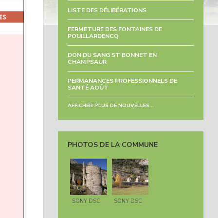
LISTE DES DÉLIBÉRATIONS
FERMETURE DES FONTAINES DE
POUILLARDENCQ
DON DU SANG ST BONNET EN
CHAMPSAUR
PERMANANCES PROFESSIONNELS DE
SANTÉ AOÛT
AFFICHER PLUS DE NOUVELLES...
PHOTOS DE LA COMMUNE
SONY DSC
SONY DSC