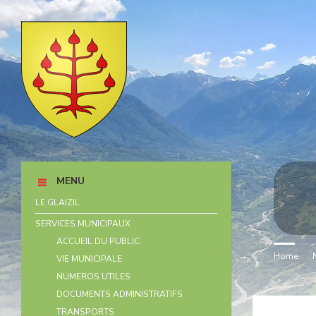
Skip
Skip
Skip
Skip
to
to
to
to
content
left
right
footer
sidebar
sidebar
MENU
LE GLAIZIL
SERVICES MUNICIPAUX
ACCUEIL DU PUBLIC
Home
/
VIE MUNICIPALE
NUMEROS UTILES
DOCUMENTS ADMINISTRATIFS
TRANSPORTS