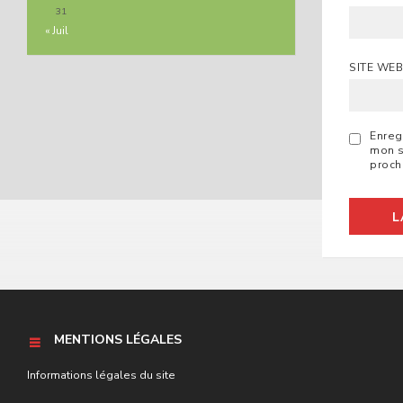
31
« Juil
SITE WE
Enreg
mon s
proch
MENTIONS LÉGALES
Informations légales du site