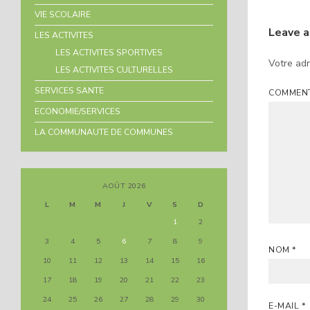
VIE SCOLAIRE
Leave 
LES ACTIVITES
LES ACTIVITES SPORTIVES
Votre adr
LES ACTIVITES CULTURELLES
SERVICES SANTE
COMMEN
ECONOMIE/SERVICES
LA COMMUNAUTE DE COMMUNES
AOÛT 2026
L
M
M
J
V
S
D
1
2
3
4
5
6
7
8
9
NOM
*
10
11
12
13
14
15
16
17
18
19
20
21
22
23
24
25
26
27
28
29
30
E-MAIL
*