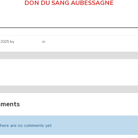
DON DU SANG AUBESSAGNE
 2025
by
Hélène schirar
in
Nouvelles de la commune
E LA NATURE AU GLAIZIL
ACCUEIL DE LOISIRS É
mments
here are no comments yet