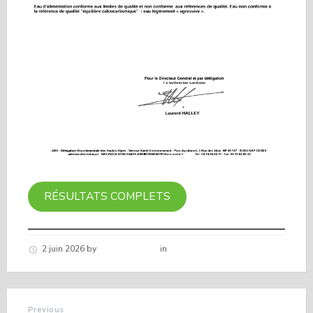
RÉSULTATS COMPLETS
2 juin 2026
by
Hélène schirar
in
Nouvelles de la commune
Previous