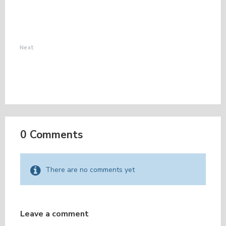
VERS LA FIN DES
PAIEMENTS PAR
CHÈQUES
Next
LES OISEAUX
BIOINDICATEURS DE
NOTRE
ENVIRONNEMENT
0 Comments
There are no comments yet
Leave a comment