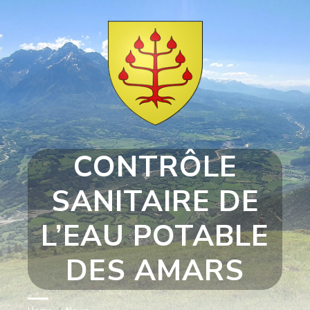
Skip
Skip
Skip
Skip
to
to
to
to
content
left
right
footer
sidebar
sidebar
CONTRÔLE
SANITAIRE DE
L’EAU POTABLE
DES AMARS