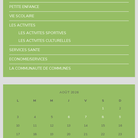
PETITE ENFANCE
VIE SCOLAIRE
LES ACTIVITES
LES ACTIVITES SPORTIVES
LES ACTIVITES CULTURELLES
SERVICES SANTE
ECONOMIE/SERVICES
LA COMMUNAUTE DE COMMUNES
AOÛT 2026
L
M
M
J
V
S
D
1
2
3
4
5
6
7
8
9
10
11
12
13
14
15
16
17
18
19
20
21
22
23