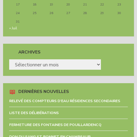
17
18
19
20
21
22
23
24
25
26
27
28
29
30
31
« Juil
ARCHIVES
ARCHIVES
DERNIÈRES NOUVELLES
RELEVÉ DES COMPTEURS D’EAU RÉSIDENCES SECONDAIRES
LISTE DES DÉLIBÉRATIONS
FERMETURE DES FONTAINES DE POUILLARDENCQ
DON DU SANG ST BONNET EN CHAMPSAUR