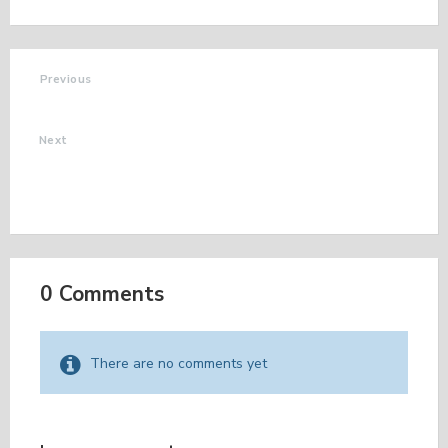
Previous
ANIMATIONS D'ETE
Next
INSCRIPTION AU
TRANSPORT
SCOLAIRE
0 Comments
There are no comments yet