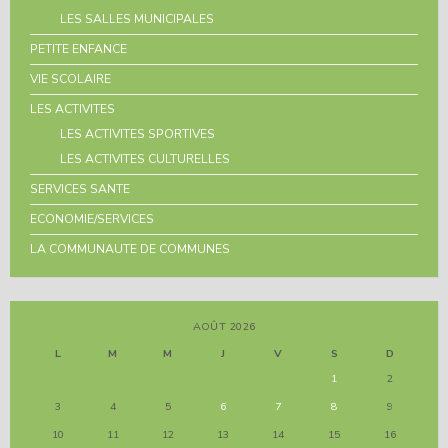
LES SALLES MUNICIPALES
PETITE ENFANCE
VIE SCOLAIRE
LES ACTIVITES
LES ACTIVITES SPORTIVES
LES ACTIVITES CULTURELLES
SERVICES SANTE
ECONOMIE/SERVICES
LA COMMUNAUTE DE COMMUNES
AOÛT 2026
L
M
M
J
V
S
D
1
2
3
4
5
6
7
8
9
10
11
12
13
14
15
16