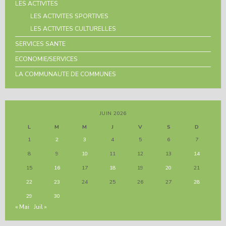
LES ACTIVITES
LES ACTIVITES SPORTIVES
LES ACTIVITES CULTURELLES
SERVICES SANTE
ECONOMIE/SERVICES
LA COMMUNAUTE DE COMMUNES
JUIN 2026
L
M
M
J
V
S
D
1
2
3
4
5
6
7
8
9
10
11
12
13
14
15
16
17
18
19
20
21
22
23
24
25
26
27
28
29
30
« Mai
Juil »