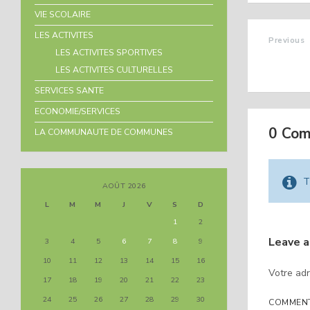
VIE SCOLAIRE
LES ACTIVITES
Previous
LES ACTIVITES SPORTIVES
CINÉ V
NOVEM
LES ACTIVITES CULTURELLES
SERVICES SANTE
ECONOMIE/SERVICES
0 Co
LA COMMUNAUTE DE COMMUNES
T
AOÛT 2026
L
M
M
J
V
S
D
1
2
Leave 
3
4
5
6
7
8
9
10
11
12
13
14
15
16
Votre adr
17
18
19
20
21
22
23
24
25
26
27
28
29
30
COMMEN