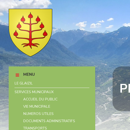
Skip
Skip
Skip
Skip
to
to
to
to
content
left
right
footer
sidebar
sidebar
MENU
P
LE GLAIZIL
SERVICES MUNICIPAUX
ACCUEIL DU PUBLIC
VIE MUNICIPALE
NUMEROS UTILES
Home
/
DOCUMENTS ADMINISTRATIFS
TRANSPORTS