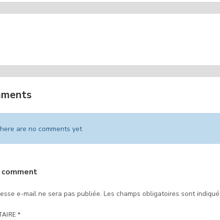
ADROUILLE FILM DE
LA POLICE RECRUTE 
BRE
DEPAR
mments
here are no comments yet
a comment
esse e-mail ne sera pas publiée.
Les champs obligatoires sont indiqu
TAIRE
*