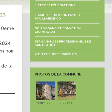
LISTE DES DÉLIBÉRATIONS
23
FERMETURE DES FONTAINES DE
POUILLARDENCQ
 10ème
DON DU SANG ST BONNET EN
CHAMPSAUR
PERMANANCES PROFESSIONNELS DE
 2024
SANTÉ AOÛT
n noir
AFFICHER PLUS DE NOUVELLES...
 de la
PHOTOS DE LA COMMUNE
SONY DSC
SONY DSC