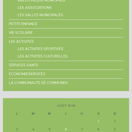
BIBLIOTHÈQUE MUNICIPALE
LES ASSOCIATIONS
LES SALLES MUNICIPALES
PETITE ENFANCE
VIE SCOLAIRE
LES ACTIVITES
LES ACTIVITES SPORTIVES
LES ACTIVITES CULTURELLES
SERVICES SANTE
ECONOMIE/SERVICES
LA COMMUNAUTE DE COMMUNES
AOÛT 2026
L
M
M
J
V
S
D
1
2
3
4
5
6
7
8
9