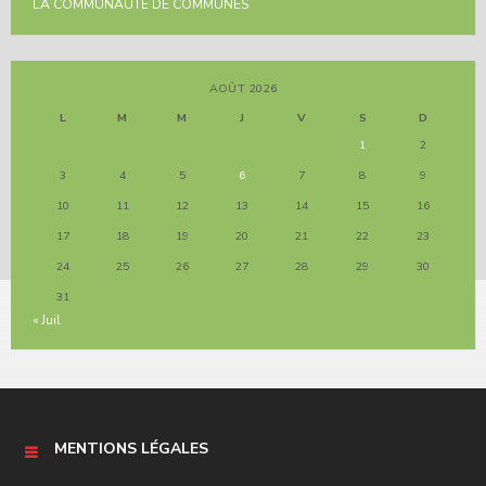
LA COMMUNAUTE DE COMMUNES
AOÛT 2026
L
M
M
J
V
S
D
1
2
3
4
5
6
7
8
9
10
11
12
13
14
15
16
17
18
19
20
21
22
23
24
25
26
27
28
29
30
31
« Juil
MENTIONS LÉGALES