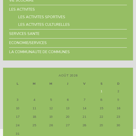
VIE SCOLAIRE
LES ACTIVITES
LES ACTIVITES SPORTIVES
LES ACTIVITES CULTURELLES
SERVICES SANTE
ECONOMIE/SERVICES
LA COMMUNAUTE DE COMMUNES
AOÛT 2026
L
M
M
J
V
S
D
1
2
3
4
5
6
7
8
9
10
11
12
13
14
15
16
17
18
19
20
21
22
23
24
25
26
27
28
29
30
31