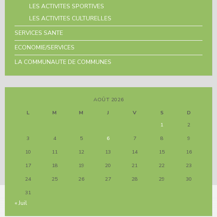
LES ACTIVITES SPORTIVES
LES ACTIVITES CULTURELLES
SERVICES SANTE
ECONOMIE/SERVICES
LA COMMUNAUTE DE COMMUNES
AOÛT 2026
L
M
M
J
V
S
D
1
2
3
4
5
6
7
8
9
10
11
12
13
14
15
16
17
18
19
20
21
22
23
24
25
26
27
28
29
30
31
« Juil